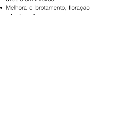
Melhora o brotamento, floração
e frutificação;
Equilibra o metabolismo da
planta e do solo tornando as
culturas mais resistentes às
pragas;
Aumenta a capacidade das
flores e frutos de reterem água
por mais tempos após a
colheita, influenciando em maior
tempo de prateleira.